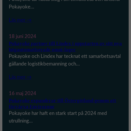
l
i
Pokayoke…
a
N
g
Läs mer →
o
e
r
r
r
18 juni 2024
m
k
Pokayoke partner till Lindex i uppstarten av sitt nya
högautomatiserade omni-lager
e
ö
Pokayoke och Lindex har tecknat ett samarbetsavtal
d
p
gällande logistikbemanning och…
a
i
r
n
Läs mer →
b
g
e
!
16 maj 2024
t
Pokayoke expanderar till Östergötland genom att
a
förvärva Envirozone
r
Pokayoke har haft en stark start på 2024 med
e
utrullning…
t