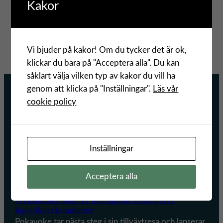
Kakor
V
g
b
i
e
e
s
r
t
ö
i
Vi bjuder på kakor! Om du tycker det är ok,
a
Se alla lediga tjänster
k
A
klickar du bara på "Acceptera alla". Du kan
r
e
l
såklart välja vilken typ av kakor du vill ha
e
r
i
genom att klicka på "Inställningar".
Läs vår
t
e
n
cookie policy
i
n
g
l
Nyheter
g
s
l
a
å
D
Inställningar
g
s
S
e
V
Acceptera alla
3 maj 2025
r
R
Pokayoke lanserar Pokayoke Tech – en ny
a
o
verksamhet inom IT och digital strategi för
d
a
logistikverksamheter
e
d
Pokayoke tar nästa steg i sin tillväxtresa och lanserar