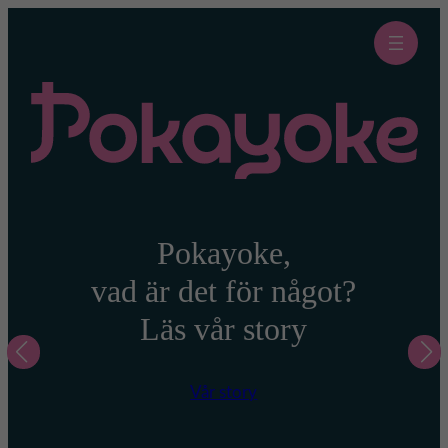
Hoppa
till
innehåll
Vad kan vi hjälpa dig
med?
En massa olika saker.
Få inspiration av våra
case