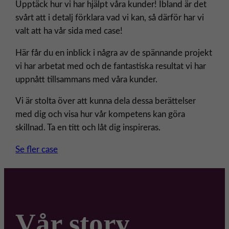
i
Upptäck hur vi har hjälpt våra kunder! Ibland är det
n
svårt att i detalj förklara vad vi kan, så därför har vi
g
valt att ha vår sida med case!
–
Här får du en inblick i några av de spännande projekt
s
vi har arbetat med och de fantastiska resultat vi har
n
uppnått tillsammans med våra kunder.
a
b
Vi är stolta över att kunna dela dessa berättelser
b
med dig och visa hur vår kompetens kan göra
s
skillnad. Ta en titt och låt dig inspireras.
t
a
Se fler case
r
t
!
Vår story