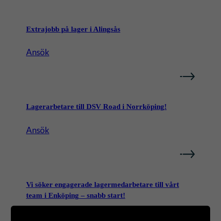
Extrajobb på lager i Alingsås
:
Ansök
E
x
t
r
Lagerarbetare till DSV Road i Norrköping!
a
j
:
Ansök
o
L
b
a
b
g
p
e
Vi söker engagerade lagermedarbetare till vårt
å
r
team i Enköping – snabb start!
l
a
:
a
Ansök
r