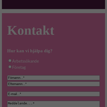
Kontakt
Hur kan vi hjälpa dig?
Ä
Arbetssökande
r
Företag
e
N
n
a
F
d
m
ö
E
e
E
n
r
f
(
-
(
n
t
M
O
p