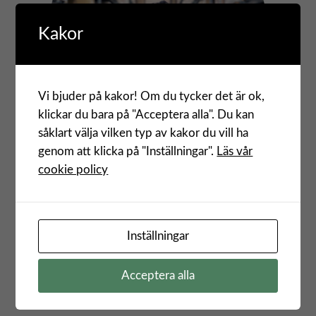
Kakor
Vi bjuder på kakor! Om du tycker det är ok,
klickar du bara på "Acceptera alla". Du kan
såklart välja vilken typ av kakor du vill ha
genom att klicka på "Inställningar".
Läs vår
Fler liknande tjänster
cookie policy
Jobba heltid på lager i Jordbro!
Inställningar
:
Läs mer
Jobba
Acceptera alla
heltid
Extrajobb på lager i Alingsås
på