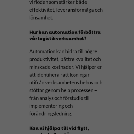
vi flöden som stärker både
effektivitet, leveransförmåga och
lönsamhet.
Hur kan automation förbättra
vår logistikverksamhet?
Automation kan bidra till högre
produktivitet, bättre kvalitet och
minskade kostnader. Vi hjälper er
att identifiera rätt lösningar
utifrån verksamhetens behov och
stöttar genom hela processen –
från analys och förstudie till
implementering och
förändringsledning.
Kan ni hjälpa till vid flytt,
uppstart eller större