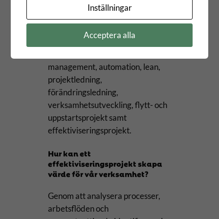
lager, produktion och supply chain
Inställningar
att utveckla och förbättra sin
verksamhet. Våra
Acceptera alla
logistikkonsulter arbetar bland
annat med supply chain
management, automation, lean,
projektledning,
förändringsledning,
verksamhetsutveckling, flytt- och
uppstartsprojekt samt
effektiviseringsprojekt.
Hur kan ett
effektiviseringsprojekt skapa
värde för vår verksamhet?
Genom att analysera processer,
arbetsflöden och