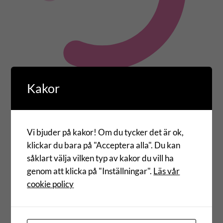
Kakor
Vi bjuder på kakor! Om du tycker det är ok,
Vanliga frågor
klickar du bara på "Acceptera alla". Du kan
såklart välja vilken typ av kakor du vill ha
Hur kan Pokayoke hjälpa oss
genom att klicka på "Inställningar".
Läs vår
att utveckla vår
cookie policy
logistikverksamhet?
Vi hjälper företag inom logistik,