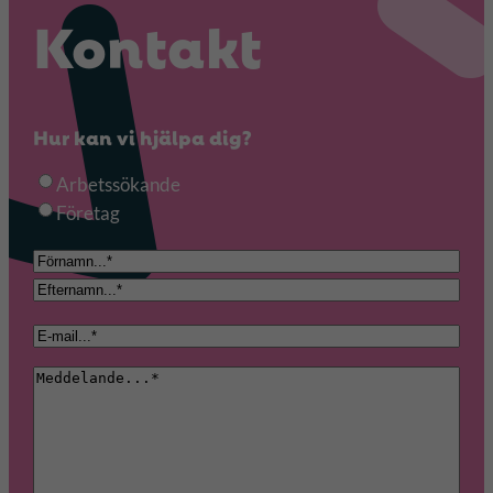
Kontakt
Hur kan vi hjälpa dig?
Ä
Arbetssökande
r
Företag
e
N
n
a
F
d
m
ö
E
e
E
n
r
f
(
-
(
n
t
M
O
p
O
a
e
e
b
o
b
m
r
d
l
s
l
n
n
d
i
t
i
a