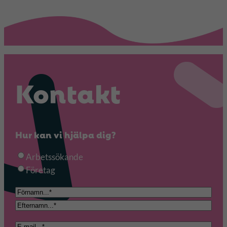
Kontakt
Hur kan vi hjälpa dig?
Ä
Arbetssökande
r
Företag
e
N
n
a
F
d
m
ö
E
e
E