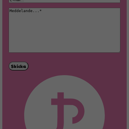
n
r
f
(
-
(
n
t
M
O
p
O
a
e
e
b
o
b
m
r
d
l
s
l
n
n
d
i
t
i
a
e
g
(
g
m
l
a
O
a
n
a
t
b
t
n
o
Skicka
l
o
d
r
i
r
e
i
g
i
(
s
a
s
O
k
t
k
b
t
o
t
l
)
r
)
i
i
g
s